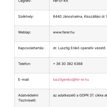
Cégnév:
Fer-Er Kft
Székhely:
6440 Jánoshalma, Kisszállási út 7
Weblap:
www.ferer.hu
Kapcsolattartás:
dr. Lusztig Enikő operatív vezető
Telefon:
+ 36 30 382 6368
E-mail:
lusztigeniko@fer-er.hu
Adatvédelmi
az adatkezelő a GDPR 37. cikke a
Tisztviselő: