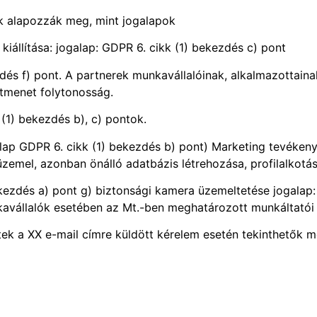
k alapozzák meg, mint jogalapok
kiállítása: jogalap: GDPR 6. cikk (1) bekezdés c) pont
zdés f) pont. A partnerek munkavállalóinak, alkalmazottain
etmenet folytonosság.
(1) bekezdés b), c) pontok.
lap GDPR 6. cikk (1) bekezdés b) pont) Marketing tevékeny
zemel, azonban önálló adatbázis létrehozása, profilalkotás
bekezdés a) pont g) biztonsági kamera üzemeltetése jogalap:
avállalók esetében az Mt.-ben meghatározott munkáltatói 
tek a XX e-mail címre küldött kérelem esetén tekinthetők m