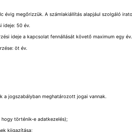
c évig megőrizzük. A számlakiállítás alapjául szolgáló irat
 ideje: 50 év.
zési ideje a kapcsolat fennállását követő maximum egy év.
zése: öt év.
ek a jogszabályban meghatározott jogai vannak.
 hogy történik-e adatkezelés);
ek kiigazítása;