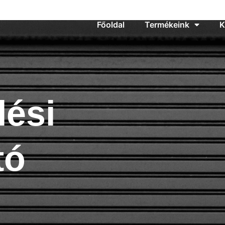
 - 17:00
Főoldal
Termékeink
K
lési
tó