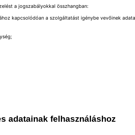
zelést a jogszabályokkal összhangban:
ához kapcsolódóan a szolgáltatást igénybe vevőinek adatait
ység;
s adatainak felhasználáshoz