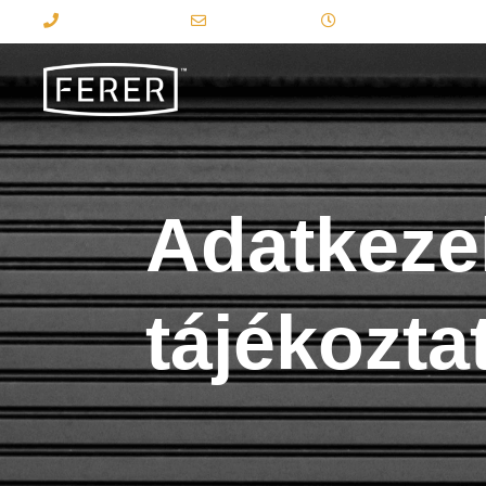
+36 30 95 77 657
ferer@fer-er.hu
Hétfő - Péntek: 9:00
Adatkeze
tájékozta