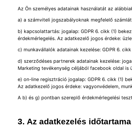
Az Ön személyes adatainak használatát az alábbia
a) a számviteli jogszabályoknak megfelelő számlát 
b) kapcsolattartás: jogalap: GDPR 6. cikk (1) beke
érdekmérlegelés. Az adatkezelő jogos érdeke: üzl
c) munkavállalók adatainak kezelése: GDPR 6. cikk 
d) szerződéses partnerek adatainak kezelése: joga
Marketing tevékenység céljából facebook oldal is ü
e) on-line regisztráció jogalap: GDPR 6. cikk (1) 
Az adatkezelő jogos érdeke: vagyonvédelem, munk
A b) és g) pontban szereplő érdekmérlegelési tesz
3. Az adatkezelés időtartama