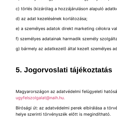
c) törlés (kizárólag a hozzájáruláson alapuló adatk
d) az adat kezelésének korlátozása;
e) a személyes adatok direkt marketing célokra va
f) személyes adatainak harmadik személy szolgált
g) bármely az adatkezelő által kezelt személyes ad
5. Jogorvoslati tájékoztatás
Magyarországon az adatvédelmi felügyeleti hatósá
ugyfelszolgalat@naih.hu.
Bírósági út: az adatvédelmi perek elbírálása a törv
helye szerinti törvényszék előtt is megindítható.