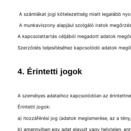
A számlákat jogi kötelezettség miatt legalább nyol
A munkaviszony alapjául szolgáló iratok megőrzési
A kapcsolattartás céljából megadott adatok megőr
Szerződés teljesítéséhez kapcsolódó adatok megőr
4. Érintetti jogok
A személyes adataihoz kapcsolódóan az érintettn
Érintetti jogok:
a) hozzáférési jog (adatok megismerése, az a tény,
b) amennyiben egy adat elavult vagy helytelen, enn