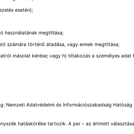
ezelés esetén);
ló használatának megtiltása;
ató számára történő átadása, vagy ennek megtiltása;
atról másolat kérése; vagy h) tiltakozás a személyes adat h
g: Nemzeti Adatvédelmi és Információszabadság Hatóság (
ényszék hatáskörébe tartozik. A per – az érintett választása