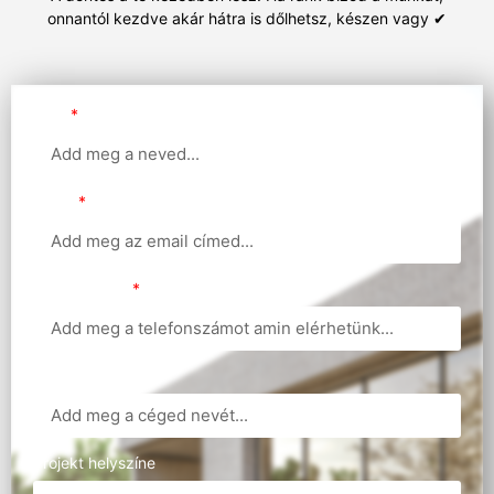
onnantól kezdve akár hátra is dőlhetsz, készen vagy ✔
Név
Email
Telefonszám
Cégnév
Projekt helyszíne