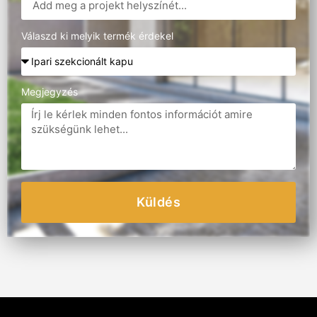
Válaszd ki melyik termék érdekel
Megjegyzés
Küldés