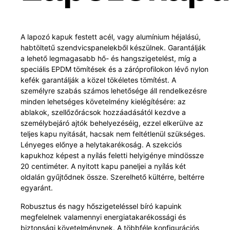
A lapozó kapuk festett acél, vagy alumínium héjalású,
habtöltetű szendvicspanelekből készülnek. Garantálják
a lehető legmagasabb hő- és hangszigetelést, míg a
speciális EPDM tömítések és a záróprofilokon lévő nylon
kefék garantálják a közel tökéletes tömítést. A
személyre szabás számos lehetősége áll rendelkezésre
minden lehetséges követelmény kielégítésére: az
ablakok, szellőzőrácsok hozzáadásától kezdve a
személybejáró ajtók behelyezéséig, ezzel elkerülve az
teljes kapu nyitását, hacsak nem feltétlenül szükséges.
Lényeges előnye a helytakarékoság. A szekciós
kapukhoz képest a nyílás feletti helyigénye mindössze
20 centiméter. A nyitott kapu paneljei a nyílás két
oldalán gyűjtődnek össze. Szerelhető kültérre, beltérre
egyaránt.
Robusztus és nagy hőszigeteléssel bíró kapuink
megfelelnek valamennyi energiatakarékossági és
biztonsági követelménynek. A többféle konfigurációs