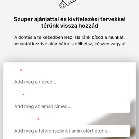
Szuper ajánlattal és kivitelezési tervekkel
térünk vissza hozzád
A döntés a te kezedben lesz. Ha ránk bízod a munkát,
onnantól kezdve akár hátra is dőlhetsz, készen vagy ✔
Név
Email
Telefonszám