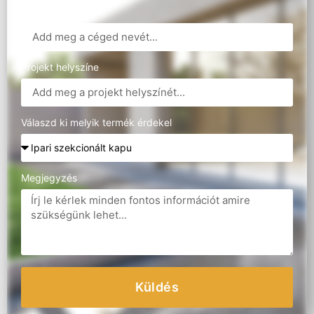
Cégnév
Projekt helyszíne
Válaszd ki melyik termék érdekel
Megjegyzés
Küldés