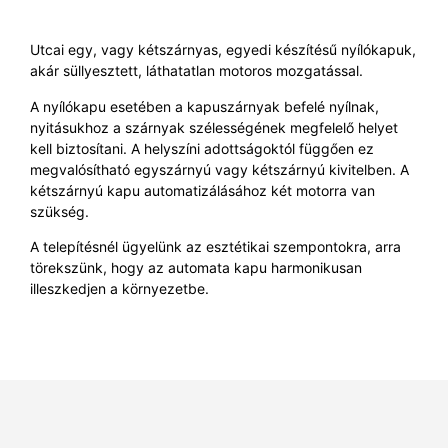
Utcai egy, vagy kétszárnyas, egyedi készítésű nyílókapuk,
akár süllyesztett, láthatatlan motoros mozgatással.
A nyílókapu esetében a kapuszárnyak befelé nyílnak,
nyitásukhoz a szárnyak szélességének megfelelő helyet
kell biztosítani. A helyszíni adottságoktól függően ez
megvalósítható egyszárnyú vagy kétszárnyú kivitelben. A
kétszárnyú kapu automatizálásához két motorra van
szükség.
A telepítésnél ügyelünk az esztétikai szempontokra, arra
törekszünk, hogy az automata kapu harmonikusan
illeszkedjen a környezetbe.