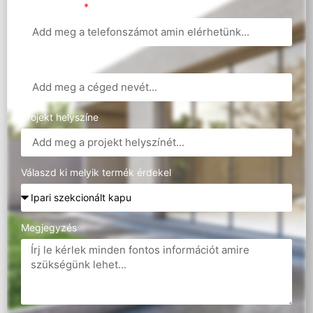
Telefonszám
Cégnév
Projekt helyszíne
Válaszd ki melyik termék érdekel
Megjegyzés