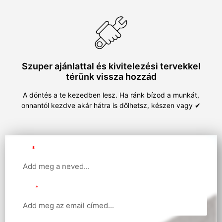
Szuper ajánlattal és kivitelezési tervekkel
térünk vissza hozzád
A döntés a te kezedben lesz. Ha ránk bízod a munkát,
onnantól kezdve akár hátra is dőlhetsz, készen vagy ✔
Név
Email