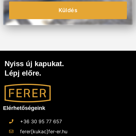
Küldés
Nyiss új kapukat.
Lépj előre.
Elérhetőségeink
+36 30 95 77 657
ferer[kukac]fer-er.hu