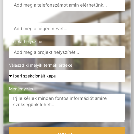
Cégnév
Projekt helyszíne
Válaszd ki melyik termék érdekel
Megjegyzés