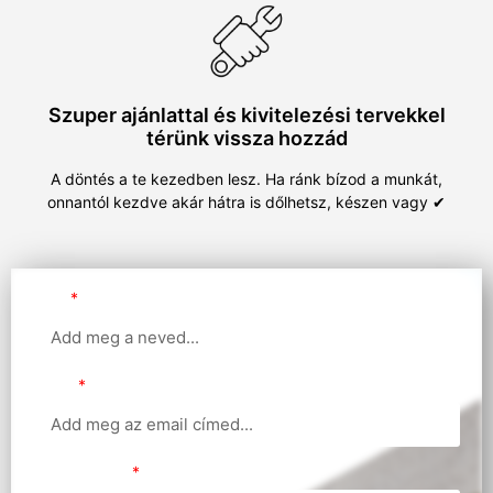
Szuper ajánlattal és kivitelezési tervekkel
térünk vissza hozzád
A döntés a te kezedben lesz. Ha ránk bízod a munkát,
onnantól kezdve akár hátra is dőlhetsz, készen vagy ✔
Név
Email
Telefonszám