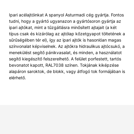
Ipari acélajtóinkat A spanyol Asturmadi cég gyártja. Fontos
tudni, hogy a gyártó ugyanazon a gyártósoron gyártja az
ipari ajtókat, mint a tűzgátlásra minősített ajtajait (a két
típus csak és kizárólag az ajtólap kőzetgyapot töltetének a
sűrűségében tér el), így az ipari ajtók is hasonlóan magas
színvonalat képviselnek. Az ajtókra hidraulikus ajtócsukó, a
menekülést segítő pánikvasalat, és minden, a használatot
segítő kiegészítő felszerelhető. A felület porfestett, tartós
bevonatot kapott, RAL7038 színen. Tokjának kiképzése
alapáron saroktok, de blokk, vagy átfogó tok formájában is
elérhető.