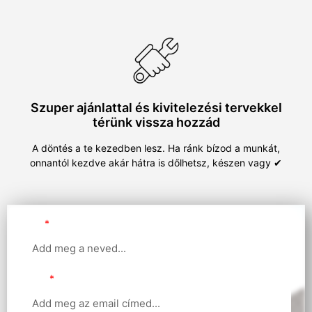
Szuper ajánlattal és kivitelezési tervekkel
térünk vissza hozzád
A döntés a te kezedben lesz. Ha ránk bízod a munkát,
onnantól kezdve akár hátra is dőlhetsz, készen vagy ✔
Név
Email