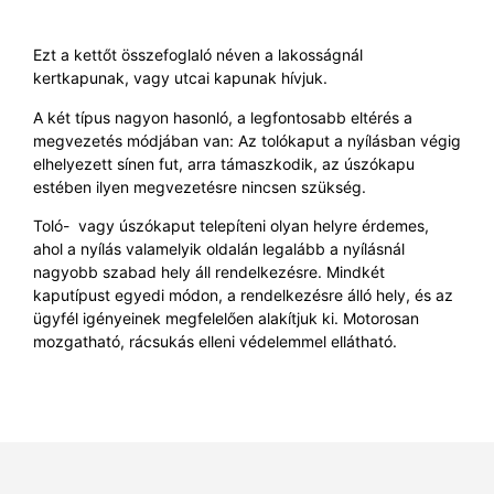
Ezt a kettőt összefoglaló néven a lakosságnál
kertkapunak, vagy utcai kapunak hívjuk.
A két típus nagyon hasonló, a legfontosabb eltérés a
megvezetés módjában van: Az tolókaput a nyílásban végig
elhelyezett sínen fut, arra támaszkodik, az úszókapu
estében ilyen megvezetésre nincsen szükség.
Toló- vagy úszókaput telepíteni olyan helyre érdemes,
ahol a nyílás valamelyik oldalán legalább a nyílásnál
nagyobb szabad hely áll rendelkezésre. Mindkét
kaputípust egyedi módon, a rendelkezésre álló hely, és az
ügyfél igényeinek megfelelően alakítjuk ki. Motorosan
mozgatható, rácsukás elleni védelemmel ellátható.