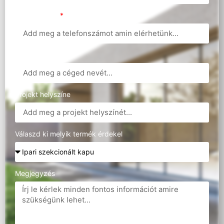
Telefonszám
Cégnév
Projekt helyszíne
Válaszd ki melyik termék érdekel
Megjegyzés