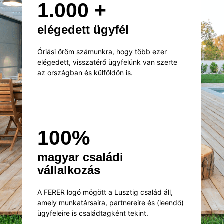
1.000 +
elégedett ügyfél
Óriási öröm számunkra, hogy több ezer
elégedett, visszatérő ügyfelünk van szerte
az országban és külföldön is.
100%
magyar családi
vállalkozás
A FERER logó mögött a Lusztig család áll,
amely munkatársaira, partnereire és (leendő)
ügyfeleire is családtagként tekint.