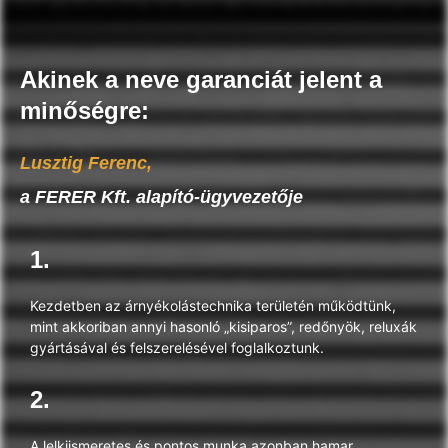
Akinek a neve garanciát jelent a
minőségre:
Lusztig Ferenc,
a FERER Kft. alapító-ügyvezetője
1.
Kezdetben az árnyékolástechnika területén működtünk,
mint akkoriban annyi hasonló „kisiparos”, redőnyök, reluxák
gyártásával és felszerelésével foglalkoztunk.
2.
A lelkiismeretes és pontos munka azonban hamar