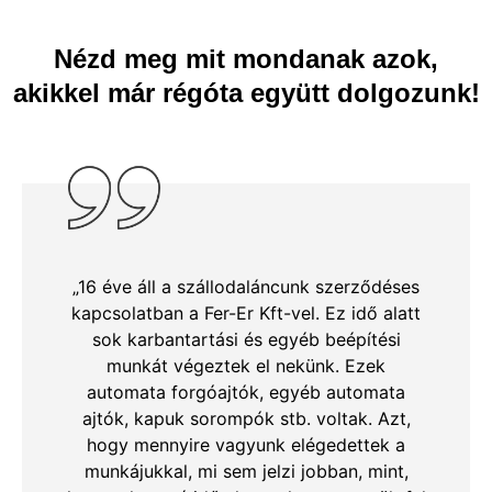
Nézd meg mit mondanak azok,
További
információ
akikkel már régóta együtt dolgozunk!
„16 éve áll a szállodaláncunk szerződéses
kapcsolatban a Fer-Er Kft-vel. Ez idő alatt
sok karbantartási és egyéb beépítési
munkát végeztek el nekünk. Ezek
automata forgóajtók, egyéb automata
ajtók, kapuk sorompók stb. voltak. Azt,
hogy mennyire vagyunk elégedettek a
munkájukkal, mi sem jelzi jobban, mint,