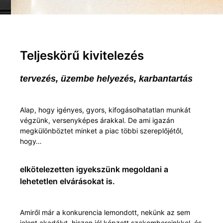
Teljeskörű kivitelezés
tervezés, üzembe helyezés, karbantartás
Alap, hogy igényes, gyors, kifogásolhatatlan munkát
végzünk, versenyképes árakkal. De ami igazán
megkülönböztet minket a piac többi szereplőjétől,
hogy…
elkötelezetten igyekszünk megoldani a
lehetetlen elvárásokat is.
Amiről már a konkurencia lemondott, nekünk az sem
jelent akadályt, hiszen jól képzett szakembereinkkel, és