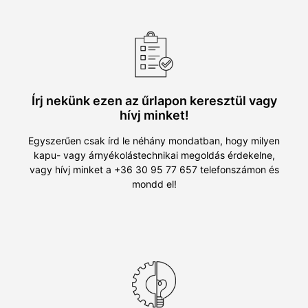
Írj nekünk ezen az űrlapon keresztül vagy
hívj minket!
Egyszerűen csak írd le néhány mondatban, hogy milyen
kapu- vagy árnyékolástechnikai megoldás érdekelne,
vagy hívj minket a +36 30 95 77 657 telefonszámon és
mondd el!