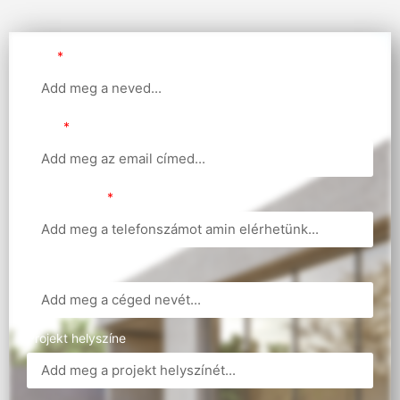
Név
Email
Telefonszám
Cégnév
Projekt helyszíne