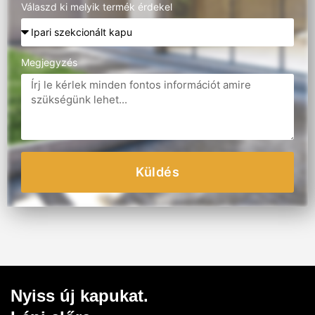
Válaszd ki melyik termék érdekel
Megjegyzés
Küldés
Nyiss új kapukat.