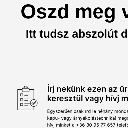
Oszd meg v
Itt tudsz abszolút 
Írj nekünk ezen az ű
keresztül vagy hívj m
Egyszerűen csak írd le néhány mond
kapu- vagy árnyékolástechnikai meg
hívj minket a +36 30 95 77 657 tele