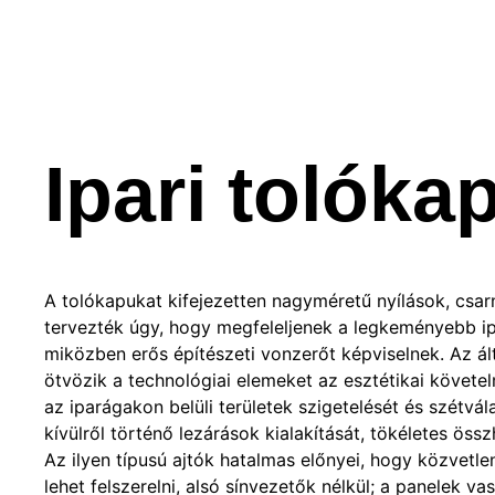
Ipari tolóka
A tolókapukat kifejezetten nagyméretű nyílások, csa
tervezték úgy, hogy megfeleljenek a legkeményebb ip
miközben erős építészeti vonzerőt képviselnek. Az ált
ötvözik a technológiai elemeket az esztétikai követe
az iparágakon belüli területek szigetelését és szétvál
kívülről történő lezárások kialakítását, tökéletes ös
Az ilyen típusú ajtók hatalmas előnyei, hogy közvetle
lehet felszerelni, alsó sínvezetők nélkül; a panelek va