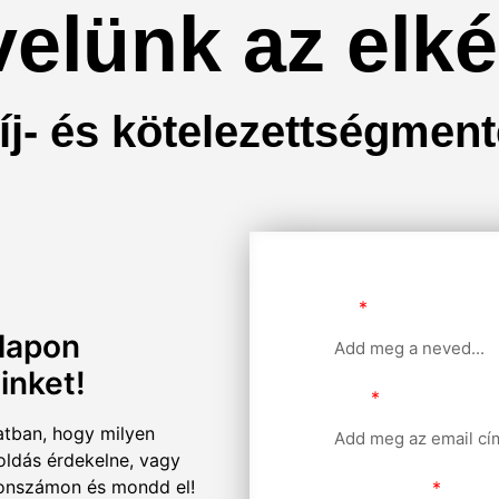
elünk az elké
díj- és kötelezettségment
Név
rlapon
inket!
Email
atban, hogy milyen
oldás érdekelne, vagy
fonszámon és mondd el!
Telefonszám