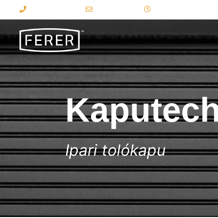
+36 30 95 77 657
ferer@fer-er.hu
Hétfő - Péntek: 9:00
Kaputechni
Ipari tolókapu