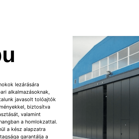
pu
rnokok lezárására
ari alkalmazásoknak,
alunk javasolt tolóajtók
lményekkel, biztosítva
asztását, valamint
szhangban a homlokzattal.
nül a kész alapzatra
stagsága garantálja a