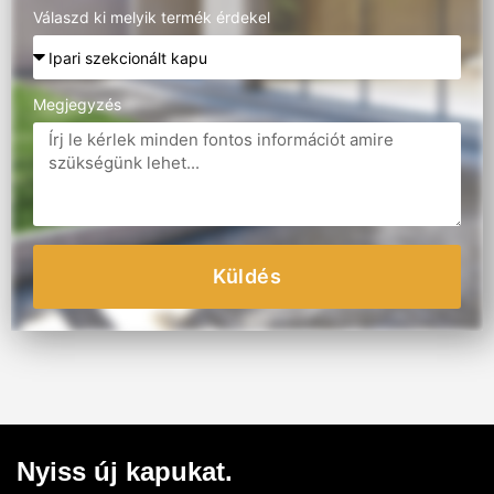
Válaszd ki melyik termék érdekel
Megjegyzés
Küldés
Nyiss új kapukat.