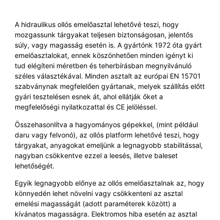
A hidraulikus ollós emelőasztal lehetővé teszi, hogy
mozgassunk tárgyakat teljesen biztonságosan, jelentős
súly, vagy magasság esetén is. A gyártónk 1972 óta gyárt
emelőasztalokat, ennek köszönhetően minden igényt ki
tud elégíteni méretben és teherbírásban megnyilvánuló
széles választékával. Minden asztalt az európai EN 15701
szabványnak megfelelően gyártanak, melyek szállítás előtt
gyári tesztelésen esnek át, ahol ellátják őket a
megfelelőségi nyilatkozattal és CE jelöléssel.
Összehasonlítva a hagyományos gépekkel, (mint például
daru vagy felvonó), az ollós platform lehetővé teszi, hogy
tárgyakat, anyagokat emeljünk a legnagyobb stabilitással,
nagyban csökkentve ezzel a leesés, illetve baleset
lehetőségét.
Egyik legnagyobb előnye az ollós emelőasztalnak az, hogy
könnyedén lehet növelni vagy csökkenteni az asztal
emelési magasságát (adott paraméterek között) a
kívánatos magasságra. Elektromos hiba esetén az asztal