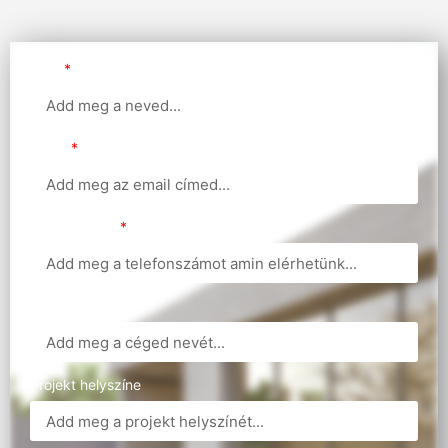
Név
Email
Telefonszám
Cégnév
Projekt helyszíne