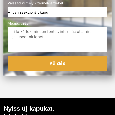
Válaszd ki melyik termék érdekel
Megjegyzés
Küldés
Nyiss új kapukat.