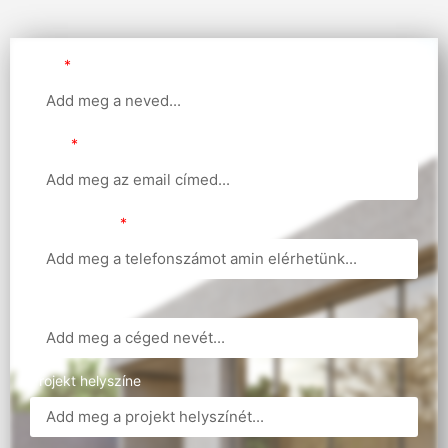
Név
Email
Telefonszám
Cégnév
Projekt helyszíne