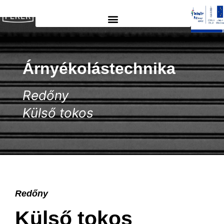
Árnyékolástechnika
Redőny
Külső tokos
Redőny
Külső tokos