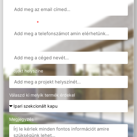
Telefonszám
Cégnév
Projekt helyszíne
Válaszd ki melyik termék érdekel
Megjegyzés