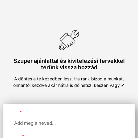
Szuper ajánlattal és kivitelezési tervekkel
térünk vissza hozzád
A döntés a te kezedben lesz. Ha ránk bízod a munkát,
onnantól kezdve akár hátra is dőlhetsz, készen vagy ✔
Név
Email