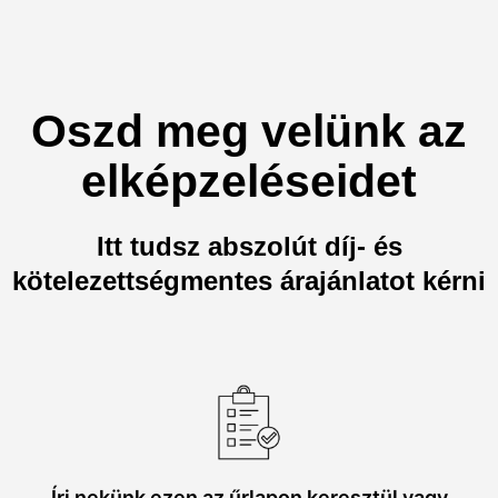
Oszd meg velünk az
elképzeléseidet
Itt tudsz abszolút díj- és
kötelezettségmentes árajánlatot kérni
Írj nekünk ezen az űrlapon keresztül vagy